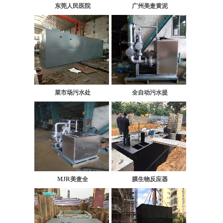
东莞人民医院
广州美疌黄泥
菜市场污水处
全自动污水提
MJR美疌全
膜生物反应器